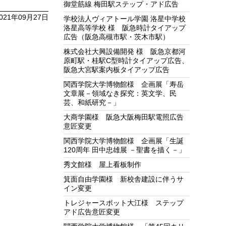
御堂筋線 梅田駅ステップ・アド広告
021年09月27日
学校法人ヴィアトール学園 洛星中学校
洛星高等学校 様 阪急時計タイアップ
広告（阪急高槻市駅・茨木市駅）
株式会社大興設備開発 様 阪急京都河
原町駅・桂駅C型時計タイアップ広告、
阪急大宮駅案内板タイアップ広告
関西学院大学博物館様 企画展「寿岳
文章展－領域なき探究：英文学、民
芸、和紙研究－」
大商学園様 阪急大阪梅田駅電照広告
意匠変更
関西学院大学博物館様 企画展「生誕
120周年 田中忠雄展 －聖書を描く－」
秀文館様 屋上看板制作
箕面自由学園様 新校舎建設に伴うサ
イン変更
トレジャースポット大江様 ステップ
アド広告意匠変更