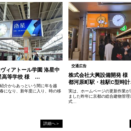
交通広告
ヴィアトール学園 洛星中
株式会社大興設備開発 様
星高等学校 様 …
都河原町駅・桂駅C型時計
紹介からあっという間に年を越
春になり、新年度に入り、時の移
実は、ホームページの更新作業が
ました昨年に京都の総合建物管理
式…
詳細へ＞