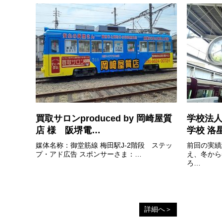
買取サロンproduced by 岡崎屋質
学校法人
店 様 阪堺電…
学校 洛
媒体名称：御堂筋線 梅田駅J-2階段 ステッ
前回の実績
プ・アド広告 スポンサーさま：…
え、冬から
ろ…
詳細へ＞