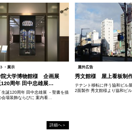
ト・展示
屋外広告
学院大学博物館様 企画展
秀文館様 屋上看板制
120周年 田中忠雄展…
テナント移転に伴う協和ビル
2面製作 秀文館様より協和ビ
生誕120周年 田中忠雄展 －聖書を描
の会場装飾ならびに 案内看…
詳細へ＞