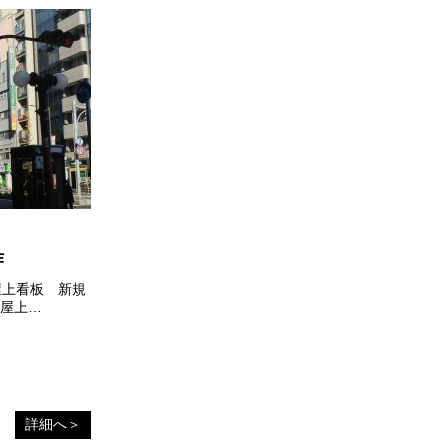
作
屋上看板 新規
ル屋上…
詳細へ＞