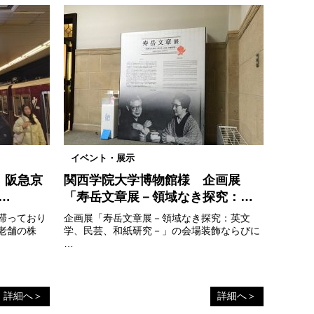
イベント・展示
 阪急京
関西学院大学博物館様 企画展
…
「寿岳文章展－領域なき探究：…
滞っており
企画展「寿岳文章展－領域なき探究：英文
老舗の株
学、民芸、和紙研究－」の会場装飾ならびに
…
詳細へ＞
詳細へ＞