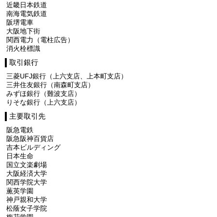
近畿日本鉄道
南海電気鉄道
阪堺電車
大阪地下街
関西電力（電柱広告）
消火栓標識
取引銀行
三菱UFJ銀行（上六支店、上本町支店）
三井住友銀行（南森町支店）
みずほ銀行（難波支店）
りそな銀行（上六支店）
主要取引先
阪急電鉄
阪急阪神百貨店
吉本ビルディング
日本生命
国立文楽劇場
大阪経済大学
関西学院大学
薫英学園
神戸親和大学
松蔭女子学院