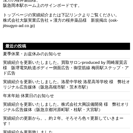
漢方の桜井薬品様、
阪急岡本駅ホーム上のサインボードです。
トップページの実績紹介または下記リンクよりご覧ください。
株式会社大阪実業広告社 » 漢方の桜井薬品様 新規掲出 (osk-
jitsugyo-ad.co.jp)
最近の投稿
夏季休業・お盆休みのお知らせ
実績紹介を更新いたしました。買取サロンproduced by 岡崎屋質店
様 阪堺電気軌道ボディー側面広告・御堂筋線 梅田駅ステップ・ア
ド広告
実績紹介を更新いたしました。洛星中学校 洛星高等学校 様 弊社オ
リジナル広告媒体（阪急高槻市駅・茨木市駅）
年末年始 休業日のお知らせ
実績紹介を更新いたしました。株式会社大興設備開発 様 弊社オリ
ジナル広告媒体（阪急京都河原町駅・桂駅・大宮駅）
実績紹介の更新から。。約２年。そろそろ色々更新していきまー
す！
実績紹介を更新致しました。