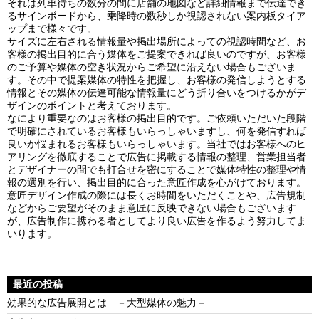
それは列車待ちの数分の間に店舗の地図など詳細情報まで伝達でき
るサインボードから、乗降時の数秒しか視認されない案内板タイア
ップまで様々です。
サイズに左右される情報量や掲出場所によっての視認時間など、お
客様の掲出目的に合う媒体をご提案できれば良いのですが、お客様
のご予算や媒体の空き状況からご希望に沿えない場合もございま
す。その中で提案媒体の特性を把握し、お客様の発信しようとする
情報とその媒体の伝達可能な情報量にどう折り合いをつけるかがデ
ザインのポイントと考えております。
なにより重要なのはお客様の掲出目的です。ご依頼いただいた段階
で明確にされているお客様もいらっしゃいますし、何を発信すれば
良いか悩まれるお客様もいらっしゃいます。当社ではお客様へのヒ
アリングを徹底することで広告に掲載する情報の整理、営業担当者
とデザイナーの間でも打合せを密にすることで媒体特性の整理や情
報の選別を行い、掲出目的に合った意匠作成を心がけております。
意匠デザイン作成の際には長くお時間をいただくことや、広告規制
などからご要望がそのまま意匠に反映できない場合もございます
が、広告制作に携わる者としてより良い広告を作るよう努力してま
いります。
最近の投稿
効果的な広告展開とは －大型媒体の魅力－