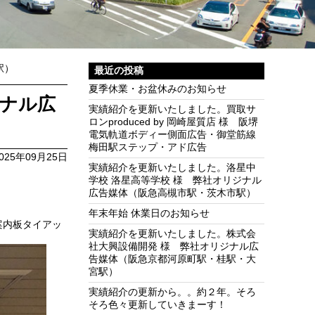
駅）
最近の投稿
夏季休業・お盆休みのお知らせ
ジナル広
実績紹介を更新いたしました。買取サ
ロンproduced by 岡崎屋質店 様 阪堺
電気軌道ボディー側面広告・御堂筋線
梅田駅ステップ・アド広告
025年09月25日
実績紹介を更新いたしました。洛星中
学校 洛星高等学校 様 弊社オリジナル
広告媒体（阪急高槻市駅・茨木市駅）
年末年始 休業日のお知らせ
案内板タイアッ
実績紹介を更新いたしました。株式会
社大興設備開発 様 弊社オリジナル広
告媒体（阪急京都河原町駅・桂駅・大
宮駅）
実績紹介の更新から。。約２年。そろ
そろ色々更新していきまーす！